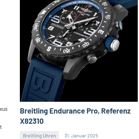
uxus
Breitling Endurance Pro, Referenz
X82310
t
Breitling Uhren
31. Januar 2025