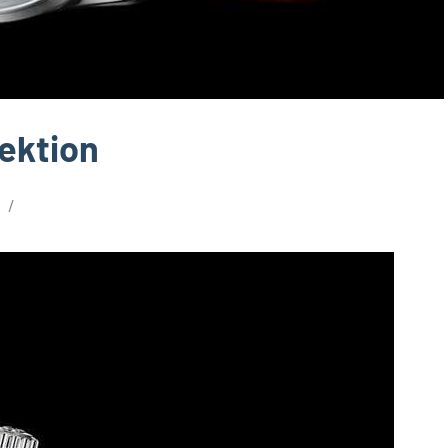
lektion
r