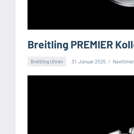
Breitling PREMIER Kol
Breitling Uhren
31. Januar 2025
Navitime