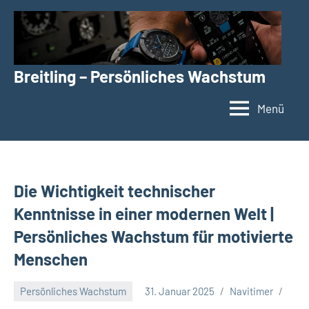
Zum
Inhalt
springen
Breitling – Persönliches Wachstum
Menü
Die Wichtigkeit technischer
Kenntnisse in einer modernen Welt |
Persönliches Wachstum für motivierte
Menschen
Persönliches Wachstum
31. Januar 2025
Navitimer